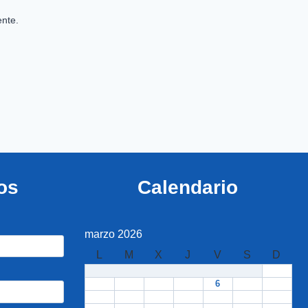
nte.
os
Calendario
marzo 2026
L
M
X
J
V
S
D
1
2
3
4
5
6
7
8
9
10
11
12
13
14
15