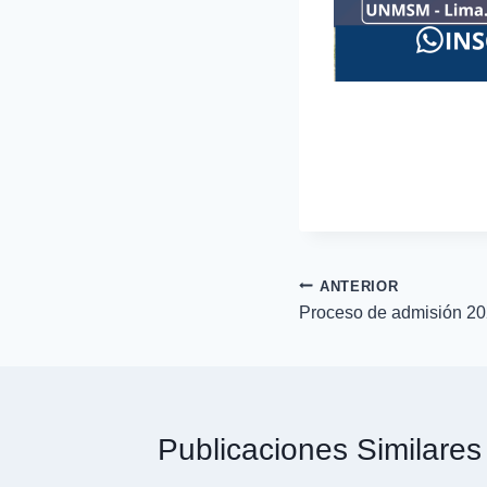
ANTERIOR
Navegación
Proceso de admisión 2
de
entradas
Publicaciones Similares