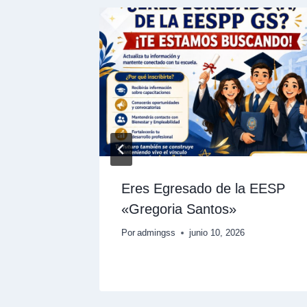
n
Eres Egresado de la EESP
026-I.
«Gregoria Santos»
6
Por
admingss
junio 10, 2026