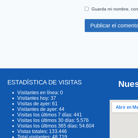
Guarda mi nombre, corr
ESTADÍSTICA DE VISITAS
Nues
Visitantes en línea:
0
Visitantes hoy:
37
Visitas de ayer:
61
Visitantes de ayer:
44
Visitas los últimos 7 días:
441
Visitas los últimos 30 días:
5.576
Visitas los últimos 365 días:
54.604
Vistas totales:
133.446
Total visitantes:
48.719