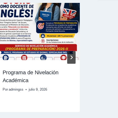
Programa de Nivelación
Admisió
Académica
Por
admings
Por
admingss
julio 9, 2026