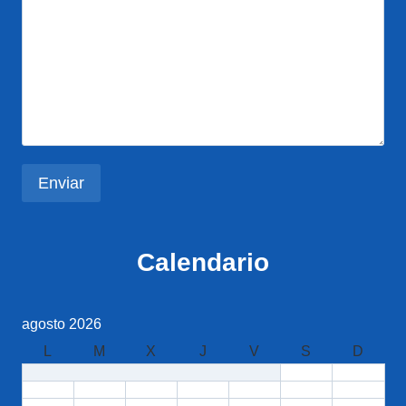
Calendario
agosto 2026
L
M
X
J
V
S
D
1
2
3
4
5
6
7
8
9