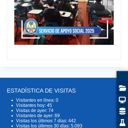
ESTADÍSTICA DE VISITAS
Visitantes en línea:
0
Visitantes hoy:
45
Visitas de ayer:
74
Visitantes de ayer:
69
Visitas los últimos 7 días:
442
Visitas los últimos 30 días:
5.093